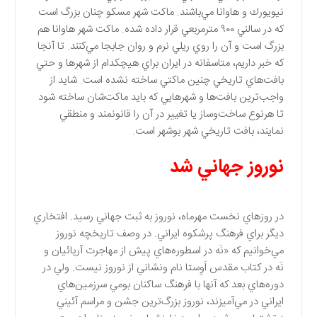
نيويورك و هاوانا مي‌باشند. ماكت شهر مسكو چنان بزرگ است
كه در سالني ۹۰۰ مترمربعي قرار داده شده. ماكت شهر هاوانا هم
بزرگ است و آن را روي ريلي نرم و روان جابجا مي‌كنند. تا آنجا
كه خبر داريم، متاسفانه در ايران براي هيچكدام از شهرها و حتي
بافت‌هاي تاريخي چنين ماكتي ساخته نشده است. شايد از
واجب‌ترين بافت‌ها و شهرهايي كه بايد ماكت‌شان ساخته شود
تا هرنوع ساخت‌و‌ساز يا تغيير در آن را قانونمند و منطقي
نمايند، بافت تاريخي شهر بوشهر است.
نوروز جهاني شد
در روزهاي نخست مهرماه، نوروز به ثبت جهاني رسيد. افتخاري
ديگر براي فرهنگ پرشكوه ايراني. در وصف تاريخچه نوروز
مي‌خوانيم كه «نَه در اسطوره‌هاي پيش از مهاجرت آريائيان و
نَه در كتاب مقدس اَوِستا نام ونشاني از نوروز نيست. ولي در
دوره‌هاي بعد كه آنها با فرهنگ ساكنان بومي سرزمين‌هاي
ايراني در مي‌آميزند، نوروز بزرگ‌ترين جشن و مراسم آئيني