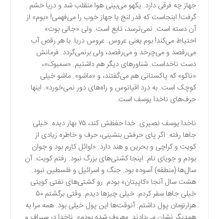
جهاز چه فرقی دارد. یکهو می‌بینی هوا منقلب شد و دریا خشم
گرفت! اینجاست که قدر لنج یا جهاز خوب را می‌فهمی! «بوم» از
آن دسته است. نمی‌ترسد، تابع است. ولی «جالی بوت»
احتیاط می‌کند! بوم یعنی عروس. عروس دریا. با هر رقص آب
می‌رقصد و می‌چرخد و می‌رقصد، ولی برنمی‌گردد. فرمانش
دست ناخداست. شناور‌های دیگر هم داشتیم. «سمبوک»،
«ناکو» که پاکستانی هم می‌گفتند، و «ماشو». ماشو خیلی
کوچک است. به درد اقیانوس و راه‌های دور نمی‌خورد». اینها
حرف‌های ناخدا یوسف است.
ناخدا یوسف نصیری. خدا حفظش کند، ۷۵ بهار دیده. خیلی
جاها رفته. اگر پای حرفش بنشینی، حرف و خاطره زیادی از
کویت و کراچی و بحرین و هند دارد. «اوائل کارم بود و جوان
بودم و جویای نام. اینجا کشتی‌های بزرگ نبود. رفتم کویت. آن
سال‌ها (منطقه) آسوده بود. جنگ و اسرائیل و فلسطین نبود.
هشت سال آنجا «کاپیتان» بودم. رو کشتی‌های نفتی کویتی
خیلی جاها سفر کردم. خیلی چیزها دیدم. وقتی برگشتم ۵۰
هزارتومان پول داشتم. آنوقت‌ها این پول خیلی بود. همه مرا به
همدیگر نشان می‌دادند. معروف شده بودم». ناخدا در سیراف و