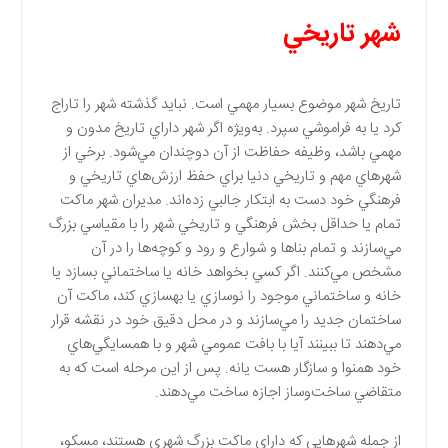
شهر تاريخي
تاريخ شهر موضوع بسيار مهمي است. نبايد گذشته شهر را تاراج
كرد يا به فراموشي سپرد. به‌ويژه اگر شهر داراي تاريخ مدون و
مهمي باشد، وظيفه حفاظت از آن دوچندان مي‌شود. برخي از
شهرهاي مهم و تاريخي دنيا براي حفظ ارزش‌هاي تاريخي و
فرهنگي خود دست به ابتكار جالبي زده‌اند. مديران شهر ماكت
تمام يا حداقل بخش فرهنگي و تاريخي شهر را با مقياسي بزرگ
مي‌سازند و تمام بناها و شوارع و رود و كوچه‌ها را در آن
مشخص مي‌كنند. اگر كسي بخواهد خانه يا ساختماني بسازد يا
خانه و ساختماني موجود را نوسازي يا بهسازي كند، ماكت آن
ساختمان جديد را مي‌سازند و در محل دقيق خود در نقشه قرار
مي‌دهند تا ببينند آيا با بافت عمومي شهر و با همسايگي‌هاي
خود همنوا و سازگار هست يانه. پس از اين مرحله است كه به
متقاضي ساخت‌وساز اجازه ساخت مي‌دهند.
از جمله شهرهايي كه داراي ماكت بزرگ شهري هستند، مسكو،