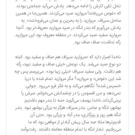
نخل تقی کارش را ادامه می‌دهد. یادش می‌آید جماعتی بودند
که «غوص می‌رفتند! مروارید صید می‌کردند. همین‌جا در همین
ساحل سیراف. مروارید را به بحرین و عمان می‌فروختند». به
یادش می‌آورم که بندر لنگه در صید مروارید معروف‌تر بود. آنجا
مروارید سفید صید می‌کردند. در منطقه معروف بود این مروارید.
رگه نداشت، صاف صاف بود.
ناخدا اصرار دارد که «مروارید سیراف هم صاف و سفید بود. البته
دو نوع صید می‌شد. یک نوعش خیلی صاف و سفید نبود، رگه
هم داشت. ولی سفید سیراف خیلی زیبا بود». می‌پرسم پس چه
شد این «غوص» و مروارید؟ مگر مروارید تمام شده یا دریا
خسیس شده؟ نگاهم می‌کند و به فکر فرو می‌رود. جوابی
نمی‌دهد و من افسوس را در چشمانش می‌خوانم. سرش را
برمی‌گرداند.ناخدا یوسف می‌گوید «سه تا بندر مهم داشتیم:
بوشهر، لنگه و عباس. بندر سیراف هرگز به بزرگی بوشهر نبود. بندر
لنگه هم، روز و روزگاری، بندر آباد و بزرگی بود. حتی آن
قدیم‌ترها مثلا صد سال پیش آبادتر از موقعی بود که ما
می‌رفتیم. تجار لنگه با تمام منطقه معامله داشتند. رفت‌و‌آمد