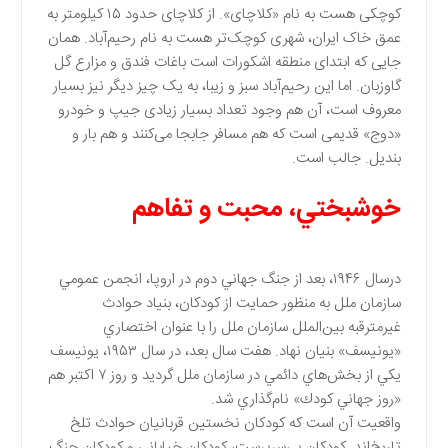
کوچکی هست به نام «کلاچای». از کلاچای حدود ۱۵ کیلومتر به
عمق خاک ایران، شهری کوچک‌تر هست به نام رحیم‌آباد. همان
جایی که ابتدای منطقه اشکورات است باغات فندق و مزارع گل
گاوزبان. اما این رحیم‌آباد سبز و زیبا، به یک چیز دیگر نیز بسیار
معروف است، آن هم وجود تعداد بسیار زیادی جیپ و خودرو
«دوج» قدیمی است که هم مسافر جابجا می‌کنند و هم بار و
بندیل. جالب است.
خوشبختي، محبت و تفاهم
درسال ۱۹۴۶، بعد از جنگ جهاني دوم در اروپا، انجمن عمومي
سازمان ملل به منظور حمايت از كودكان، بنياد حوادث
غيرمترقبه بين‌الملل سازمان ملل را با عنوان اختصاري
«يونيسف» بنيان نهاد. هفت سال بعد، در سال ۱۹۵۳، يونيسف
يكي از بخش‌هاي دائمي در سازمان ملل گرديد و روز ۷ اكتبر هم
«روز جهاني كودك» نام‌گذاري شد.
واقعيت آن است كه كودكان نخستين قربانيان حوادث تلخ
تاريخ‌اند. كودكان بي‌سرپرست، كودكان خياباني و كودكان جنگ