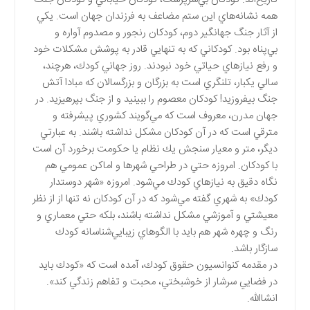
همه نشانه‌هاي اين ستم مضاعف به فرزندان جهان است. يكي
از آثار جنگ جهانگير دوم، كودكان رنجور و مصدوم آواره و
بي‌پناه بود. كودكاني كه به تنهايي قادر به پوشش مشكلات خود
و رفع نيازهاي حياتي خود نبودند. روز جهاني كودك، هرچند،
سالي يكبار، تلنگري است به بزرگان و بزرگسالان كه مبادا آتش
جنگ بيفروزيد! كودكان معصوم را ببينيد و از جنگ بپرهيزيد. در
جهان مدرن، معروف است كه مي‌گويند كشوري پيشرفته و
مترقي است كه در آن كودكان مشكل نداشته باشند. به عبارتي
ديگر، متر و معيار سنجش يك نظام يا حكومت برخورد آن است
با كودكان. امروزه حتي در طراحي شهرها و اماكن عمومي هم
نگاه دقيق به نيازهاي كودك مي‌شود. امروزه «شهر دوستدار
كودك» به شهري گفته مي‌شود كه در آن كودكان نه تنها از از نظر
معيشتي و آموزشي مشكل نداشته باشند، بلكه حتي معماري و
رنگ و چهره شهر هم بايد با الگوهاي زيبايي‌شناسانه كودك
سازگار باشد.
در مقدمه كنوانسيون حقوق كودك، آمده است كه «كودك بايد
در فضايي سرشار از خوشبختي، محبت و تفاهم زندگي كند».
انشاالله.