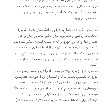
زرتشتيان مي‌شود. براي هخامنشيان، نوروز چنان اهميت
مي‌يابد كه بناي عظيم و شكوهمندي چون تخت جمشيد به
عنوان جشنگاه و پايتخت آئيني، به برگزاري مراسم نوروز
اختصاص مي‌يابد. . . .
در زمان ملكشاه سلجوقي، خيام و دانشمندان همكارش، با
محاسبات رياضي و نجومي، زمان دقيق تحويل سال و آغاز
اعتدال بهاري در روز نوروز را كه به سبب كبيسه متغير شده بود،
تعيين و در جاي خود ثبت كردند. از آنجا كه اين كار به دستور
سلطان ملكشاه انجام گرفت، از آن پس صفت «سلطاني» نيز
همراه نام نوروز بر صفت پيشين «نوروز جمشيدي» افزوده
گشت. . .
در دوره قاجاري، به ويژه در زمان ناصرالدين شاه، مراسم سلام
نوروز با تفصيل بسيار در كاخ گلستان برگزار مي‌شد. همچنين
بود در دوره پهلوي. اما چنان كه پيش‌تر گفته شد، در همه
دوره‌هاي يادشده، مراسم نوروز در ميان مردم و در بستر فرهنگ
مردم جاري بوده است. . . » (ميرشكرايي، محمد: نوروز در
فرهنگ ايران، فصلنامه ميراث ملي، شماره ۲و۳، خلاصه شده)