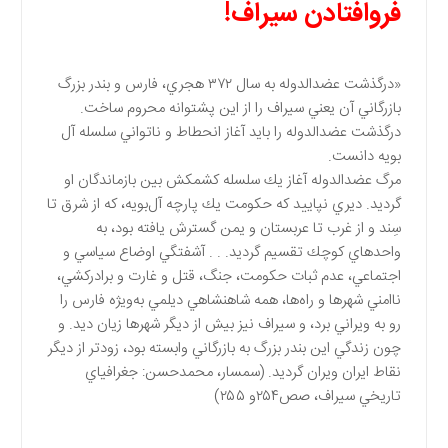
فروافتادن سيراف!
«درگذشت عضدالدوله به سال ۳۷۲ هجري، فارس و بندر بزرگ
بازرگاني آن يعني سيراف را از اين پشتوانه محروم ساخت.
درگذشت عضدالدوله را بايد آغاز انحطاط و ناتواني سلسله آل
بويه دانست.
مرگ عضدالدوله آغاز يك سلسله كشمكش بين بازماندگان او
گرديد. ديري نپاييد كه حكومت يك پارچه آل‌بويه، كه از شرق تا
سِند و از غرب تا عربستان و يمن گسترش يافته بود، به
واحدهاي كوچك تقسيم گرديد. . . آشفتگي اوضاع سياسي و
اجتماعي، عدم ثبات حكومت، جنگ، قتل و غارت و برادركشي،
ناامني شهرها و راه‌ها، همه شاهنشاهي ديلمي به‌ويژه فارس را
رو به ويراني برد، و سيراف نيز بيش از ديگر شهرها زيان ديد. و
چون زندگي اين بندر بزرگ به بازرگاني وابسته بود، زودتر از ديگر
نقاط ايران ويران گرديد. (سمسار، محمدحسن: جغرافياي
تاريخي سيراف، صص۲۵۴و ۲۵۵)