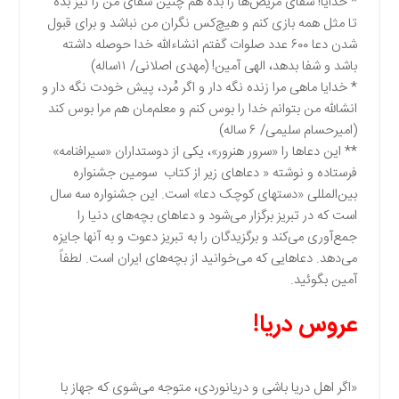
* خدایا! شفای مریض‌ها را بده هم چنین شفای من را نیز بده
تا مثل همه بازی کنم و هیچ‌کس نگران من نباشد و برای قبول
شدن دعا ۶۰۰ عدد صلوات گفتم انشاء‌الله خدا حوصله داشته
باشد و شفا بدهد، الهی آمین! (مهدی اصلانی/ ۱۱ساله)
* خدایا ماهی مرا زنده نگه دار و اگر مُرد، پیش خودت نگه دار و
انشالله من بتوانم خدا را بوس کنم و معلم‌مان هم مرا بوس کند
(امیرحسام سلیمی/ ۶ ساله)
** این دعاها را «سرور هنرور»، یکی از دوستداران «سیرافنامه»
فرستاده و نوشته « دعاهای زیر از کتاب سومین جشنواره
بین‌المللی «دستهای کوچک دعا» است. این جشنواره سه سال
است که در تبریز برگزار می‌شود و دعاهای بچه‌های دنیا را
جمع‌آوری می‌کند و برگزیدگان را به تبریز دعوت و به آنها جایزه
می‌دهد. دعاهایی که می‌خوانید از بچه‌های ایران است. لطفاً
آمین بگوئید.
عروس دریا!
«اگر اهل دریا باشی و دریانوردی، متوجه می‌شوی که جهاز با