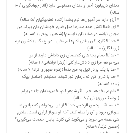
دندان دربیاورد آخر او دندان مصنوعی دارد (الناز جهانگیری / ۱۰
ساله)
* آرزو دارم سر آمپول‌ها نرم باشد! (تاده نظر‌بیگیان /۵ ساله)
* ای خدا! کاش همه مادرها مثل قدیم خودشان نان بپزند من
مجبور نباشم در صف نان بایستم! (شاهین روحی/ ۱۱ساله)
* خدایا! کاری کن وقتی آدم‌ها می‌خوان دروغ بگن یادشون بره
(پویا گلپر/ ۱۰ ساله)
* خدایا! تمام بچه‌های کلاسمان زن داداش دارند از تو
می‌خواهم مرا زن دادش‌دار کنی! (زهرا فراهانی/ ۱۱ساله)
* خدایا یک برادر تپل به من بده! (زهره صبوری نژاد/ ۷ ساله)
* خدایا کاری کن که دزدان کور شوند. ممنونم. (صادق بیگ
زاده/ ۱۱ساله)
* دلم می‌خواهد حتی اگر شوهر کنم، خمیردندان ژله‌ای بزنم.
(روشنک روزبهانی / ۸ ساله)
* بسم الله الرحمن الرحیم. خدایا! از تو می‌خواهم که برادرم به
سربازی برود و آن را تمام کند. آخه او سرباز فراری است. مادرم
هی غصه می‌خورد و می‌گوید کی کارت پایان خدمت می‌گیری؟
(حسن ترک/ ۸ساله)