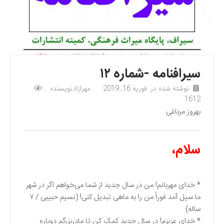
سیرافنامه -شماره ۱۲
نوشته شده در
فوریه 16, 2019
مهرازان
نویسنده
1612
بهروز مرباغی
سلام،
* خدای مهربانم! من در سال جدید از شما می‌خواهم اگر در شهر
ما سیل آمد فوراً من را به ماهی تبدیل کنی! (نسیم حبیبی / ۷
ساله)
* خدای عزیزم! در سال جدید کمک کن تا مادربزرگم دوباره