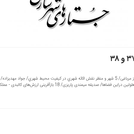
14 فضاهای سبز تفریحی، اوقات فراغت شهروندان، حضورمعلولین دراین فضاه