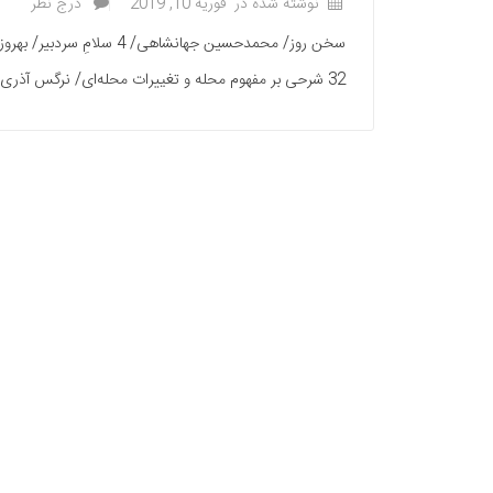
نوشته شده در
فوریه 10, 2019
درج نظر
32 شرحی بر مفهوم محله و تغییرات محله‌ای/ نرگس آذری/ 37 میراث شهر و مسأله مکان/ حسین نمکین/ 45 محله، نظام گفتگویی انسان