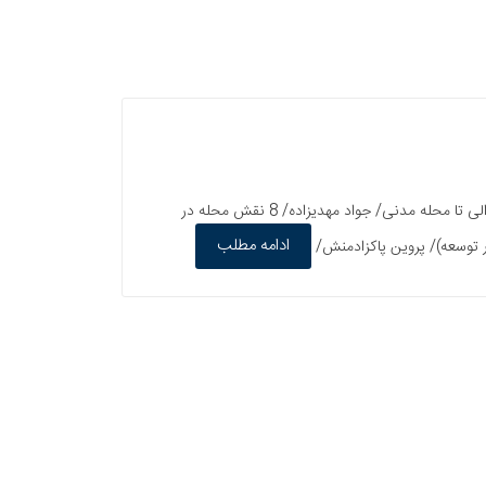
فهرست مطالب سخن روز/ محمدحسین جهانشاهی/ 4 سخن سردبير/ بهروز مرباغی/ 6 شهر امروز جایگاه محله در شهرسازی امروز از محله فئودالی تا محله مدنی/ جواد مهدیزاده/ 8 نقش محله در
ادامه مطلب