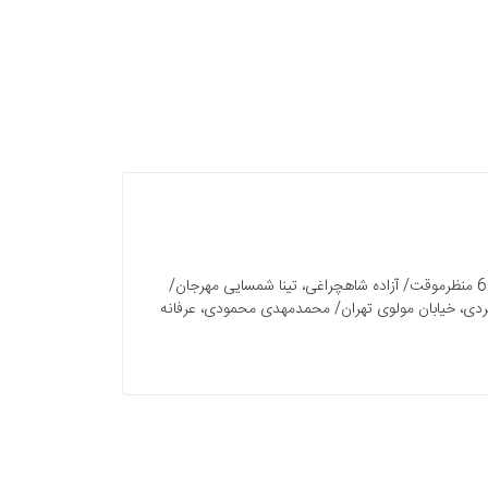
سخن روز/ محمدحسین جهانشاهی/ 4 سخن سردبير/ بهروز مرباغی/ 5 شهر و منظر نقش اثاثه شهري در كيفيت محيط شهري/ جواد مهديزاده/ 6 منظرموقت/ آزاده شاهچراغی، تینا شمسایی مهرجان/
ا/ صدیقه میمندی پاریزی/ 18 بازآفرینی ارزش‌های کالبدی - عملکردی، خیابان مولوی تهران/ محمدمهدی محمودی، عرفانه