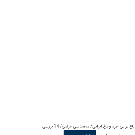
سخن روز/ محمدحسین جهانشاهی/ 4 سلام سردبیر/ بهروز مرباغی/ 6 کلام نخست باغ ایرانی تمام نشده‌است!/ گفتگو با سیدمحمد بهشتی/ 8 باغ‌ایرانی خرد و باغ ایرانی/ محمدعلی مرادی/ 14 بررسی