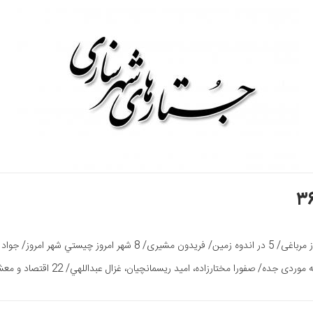
رزاده، امید ریسمانچیان، غزال عبداللهي/ 22 اقتصاد و معشیت را تعریف کنید/ 27 جهانی