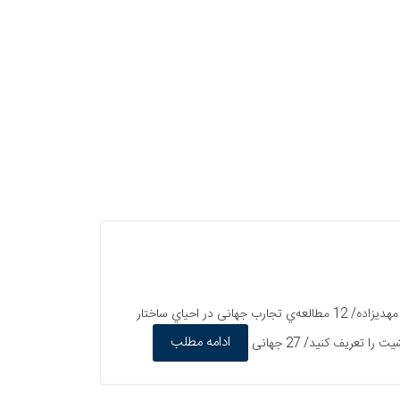
سخن روز/ محمدحسین جهانشاهی/ 4 سخن سردبیر/ بهروز مرباغی/ 5 در اندوه زمین/ فریدون مشیری/ 8 شهر امروز چيستي شهر امروز/ جواد مهديزاده/ 12 مطالعه‌ي تجارب جهانی در احیاي ساختار
ادامه مطلب