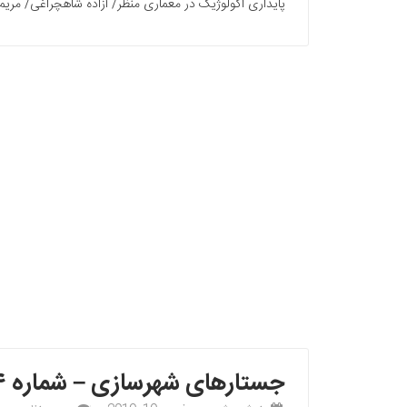
پایداری اکولوژیک در معماری منظر/ آزاده شاهچراغی/ مریم حمیدپور/ 18 چهارباغ: کهن الگوي باغ ايراني/ گلنار محبعلی/ 26 معماری بهشت و
جستارهای شهرسازی – شماره ۳۴