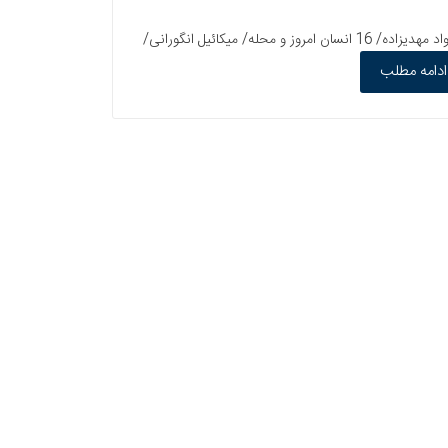
سخن روز/ محمدحسین جهانشاهی/ 4 سلامِ سردبیر/ بهروز مرباغی/ 6 چهارراه خبر/ 8 محله در کلانشهر زندگي در برزخ ميان بهشت و جهنم/ جواد مهديزاده/ 16 انسان امروز و محله/ میکائیل انگورانی/
ادامه مطلب