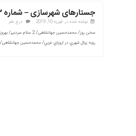
جستارهای شهرسازی – شماره ۳۳
نوشته شده در
فوریه 10, 2019
درج نظر
روبه زوال شهري در اروپاي غربي/ محمدحسین جهانشاهی/ 22 احیاء و نوسازی بافت‏های فرسوده با رویکرد راهبرد توسعه شهر/ دکترعلی عبدالعلی‏زاده/ 38 بافت فرسوده بلا نیس