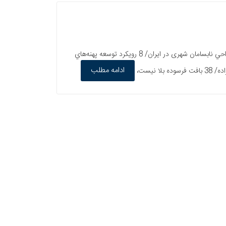
سخن روز/ محمدحسین جهانشاهی/ 2 سلام سردبیر/ بهروز مرباغی/ 3 چهارراه خبر/ 4 بافت فرسوده سند راهبردی ساماندهي و توانمندسازي نواحي نابسامان شهری در ایران/ 8 رويكرد توسعه پهنه‌هاي
ادامه مطلب