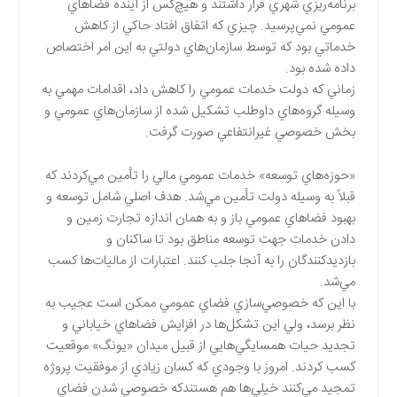
برنامه‌‌ريزي‌ شهري قرار داشتند و هيچ‌كس از آينده فضاهاي
عمومي نمي‌پرسيد. چيزي كه اتفاق افتاد حاكي از كاهش
خدماتي بود كه توسط سازمان‌هاي دولتي به اين امر اختصاص
داده شده بود.
زماني كه دولت خدمات عمومي را كاهش داد، اقدامات مهمي به
وسيله گروه‌هاي داوطلب تشكيل شده از سازمان‌هاي عمومي و
بخش خصوصي غيرانتفاعي صورت گرفت.
«حوزه‌هاي توسعه» خدمات عمومي مالي را تأمين مي‌كردند كه
قبلاً به وسيله دولت تأمين مي‌شد. هدف اصلي شامل توسعه و
بهبود فضاهاي عمومي باز و به همان اندازه تجارت زمين و
دادن خدمات جهت توسعه مناطق بود تا ساكنان و
بازديدكنندگان را به آنجا جلب كنند. اعتبارات از ماليات‌ها كسب
مي‌شد.
با اين كه خصوصي‌سازي فضاي عمومي ممكن است عجيب به
نظر برسد، ولي اين تشكل‌ها در افزايش فضاهاي خياباني و
تجديد حيات همسايگي‌هايي از قبيل ميدان «يونگ» موقعيت
كسب كردند. امروز با وجودي كه كسان زيادي از موفقيت پروژه
تمجيد مي‌كنند خيلي‌ها هم هستندكه خصوصي شدن فضاي