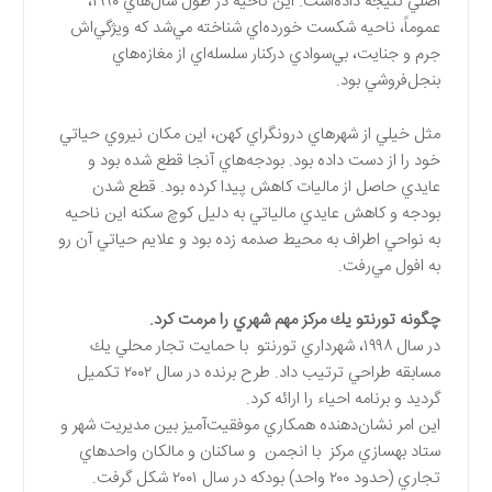
اصلي نتيجه داده‌است. اين ناحيه در طول سال‌هاي ۱۹۹۰،
عموماً، ناحيه شكست خورده‌اي شناخته مي‌شد كه ويژگي‌اش
جرم و جنايت، بي‌سوادي دركنار سلسله‌اي از مغازه‌هاي
بنجل‌فروشي بود.
مثل خيلي از شهرهاي درونگراي كهن، اين مكان نيروي حياتي
خود را از دست داده بود. بودجه‌هاي آنجا قطع شده بود و
عايدي حاصل از ماليات كاهش پيدا كرده بود. قطع شدن
بودجه و كاهش عايدي مالياتي به دليل كوچ سكنه اين ناحيه
به نواحي اطراف به محيط صدمه زده بود و علايم حياتي آن رو
به افول مي‌رفت.
چگونه تورنتو يك مركز مهم شهري را مرمت كرد.
در سال ۱۹۹۸، شهرداري تورنتو با حمايت تجار محلي يك
مسابقه طراحي ترتيب داد. طرح برنده در سال ۲۰۰۲ تكميل
گرديد و برنامه احياء را ارائه كرد.
اين امر نشان‌دهنده همكاري موفقيت‌آميز بين مديريت شهر و
ستاد بهسازي مركز با انجمن و ساكنان و مالكان واحدهاي
تجاري (حدود ۲۰۰ واحد) بودكه در سال ۲۰۰۱ شكل گرفت.