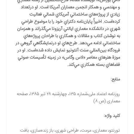
«افي بوراس»، نويسنده مقاله، فارغ‌التحصيل از رشته معماري
و مهندسي و همكار انجمن معماران آمريكا است. او درتعداد
زيادي از پروژه‌هاي ساختماني آمريكاي شمالي فعاليت
كرده‌است. اخيراً پايان‌نامه دكتراي خود را با موضوع طراحي
شهري در دانشكده‌ معماري ايالتي آريزونا مي‌گذراند و همزمان
به نوشتن كتاب و مقالات و همكاري با طراحان پروژه‌هاي
ساختماني ادامه مي‌دهد. طرح‌هاي او درنمايشگاهي گروهي در
فرودگاه بين‌المللي سنت آنتونيو نمايش داده شده‌است. او در
موزة هنرهاي معاصر «لاس وگاس» در زمينه تأسيسات صوتي
فضاهاي بسته همكاري مي‌كند.
منابع
:
روزنامه اعتماد ملی،‌شماره ۱۳۵، چهارشنبه ۲۸ تیر ۱۳۸۵، صفحه
معماری (ص ۸)
کلید واژه
:
تورنتو،‌ معماری، مرمت،‌ طراحی شهری، باز زنده‌سازی، بافت