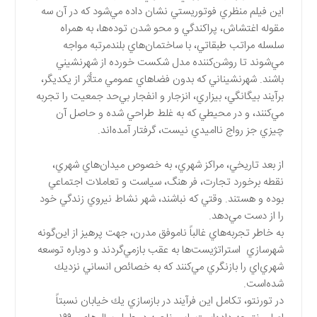
اين فيلم منظري فوتوريستي نشان داده مي‌شود كه در آن سه
مقوله اغتشاش، پراكندگي و محو شدن توده‌ها، به همراه
سلسله مراتب طبقاتي، با ساختمان‌هاي بلندمرتبه مواجه
مي‌شوند تا روشن‌كننده مدل شكست خورده از شهرنشيني
باشند. شهرنشيناني كه بدون فضاهاي عمومي متأثر از يكديگر،
برآيند بيگانگي، بيزاري، انزجار و انفجار بي‌حد ‌جمعيت را تجربه
مي‌كنند، و در محيطي كه به غلط طراحي شده و حاصل آن
چيزي جز رواج نااميدي نيست، گرفتار آمده‌اند.
از بعد تاريخي، مراكز شهري، به خصوص ميدان‌هاي شهري،
نقطه برخورد تجارت، فر هنگ، سياست و تعاملات اجتماعي
بوده و هستند. وقتي كه نباشند، شهر نشاط نيروي زندگي خود
را از دست مي‌دهد.
به خاطر تجربه‌هاي غالباً ناموفق مدرن، جهت پرهيز از اين‌گونه
شهرسازي استراتژيست‌ها به عقب باز‌مي‌گردند و دوباره توسعه
شهري‌اي را بازنگري مي‌كنند كه به خصائص انساني نزديك
شده‌است.
در تورنتو، تكامل اين فرآيند در بازسازي يك خيابان نسبتاً