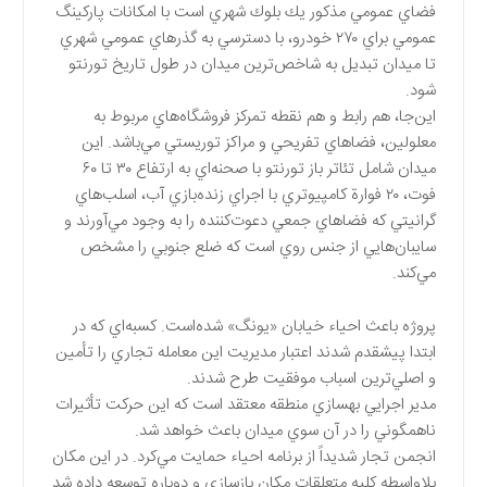
فضاي عمومي مذكور يك بلوك شهري است با امكانات پاركينگ
عمومي براي ۲۷۰ خودرو، با دسترسي به گذرهاي عمومي شهري
تا ميدان تبديل به شاخص‌ترين ميدان در طول تاريخ تورنتو
شود.
اين‌جا، هم رابط و هم نقطه تمركز فروشگاه‌هاي مربوط به
معلولين، فضاهاي تفريحي و مراكز توريستي مي‌باشد. اين
ميدان شامل تئاتر باز تورنتو با صحنه‌اي به ارتفاع ۳۰ تا ۶۰
فوت، ۲۰ فوارة كامپيوتري با اجراي زنده‌بازي آب، اسلب‌هاي
گرانيتي كه فضاهاي جمعي دعوت‌كننده را به وجود مي‌آورند و
سايبان‌هايي از جنس روي است كه ضلع جنوبي را مشخص
مي‌كند.
پروژه باعث احياء خيابان «يونگ» شده‌است. كسبه‌اي كه در
ابتدا پيشقدم شدند اعتبار مديريت اين معامله تجاري را تأمين
و اصلي‌ترين اسباب موفقيت طرح شدند.
مدير اجرايي بهسازي منطقه معتقد است كه اين حركت تأثيرات
ناهمگوني را در آن سوي ميدان باعث خواهد شد.
انجمن تجار شديداً از برنامه احياء حمايت مي‌كرد. در اين مكان
بلاواسطه كليه متعلقات مكان بازسازي و دوباره توسعه داده شد