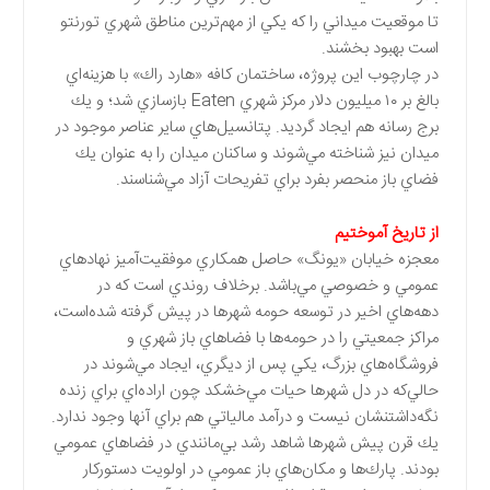
تا موقعيت ميداني را كه يكي از مهم‌ترين مناطق شهري تورنتو
است بهبود بخشند.
در چارچوب اين پروژه، ساختمان كافه «هارد راك» با هزينه‌اي
بالغ بر ۱۰ ميليون دلار مركز شهري Eaten بازسازي شد؛ و يك
برج رسانه هم ايجاد گرديد. پتانسيل‌هاي ساير عناصر موجود در
ميدان نيز شناخته مي‌شوند و ساكنان ميدان را به عنوان يك
فضاي باز منحصر بفرد براي تفريحات آزاد مي‌شناسند.
از تاريخ آموختيم
معجزه خيابان «يونگ» حاصل همكاري موفقيت‌آميز نهادهاي
عمومي و خصوصي مي‌باشد. برخلاف روندي است كه در
دهه‌هاي اخير در توسعه‌ حومه شهرها در پيش گرفته شده‌است،
مراكز جمعيتي را در حومه‌ها با فضاهاي باز شهري و
فروشگاه‌هاي بزرگ، يكي پس از ديگري، ايجاد مي‌شوند در
حالي‌كه در دل شهرها حيات مي‌خشكد چون اراده‌اي براي زنده
نگه‌داشتنشان نيست و درآمد مالياتي هم براي آنها وجود ندارد.
يك قرن پيش شهرها شاهد رشد بي‌مانندي در فضاهاي عمومي
بودند. پارك‌ها و مكان‌هاي باز عمومي در اولويت دستوركار