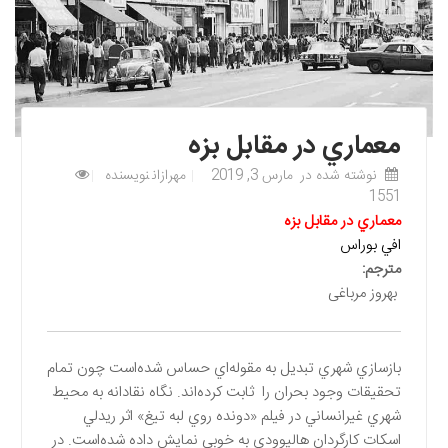
معماري در مقابل بزه
نوشته شده در
مارس 3, 2019
مهرازان
نویسنده
1551
معماري در مقابل بزه
افي بوراس
مترجم
:
بهروز مرباغی
بازسازي شهري تبديل به مقوله‌اي حساس شده‌است چون تمام
تحقيقات وجود بحران را ثابت كرده‌اند. نگاه نقادانه به محيط
شهري غيرانساني در فيلم «دونده روي لبه تيغ» اثر ريدلي
اسكات كارگردان هاليوودي به خوبي نمايش داده شده‌است. در