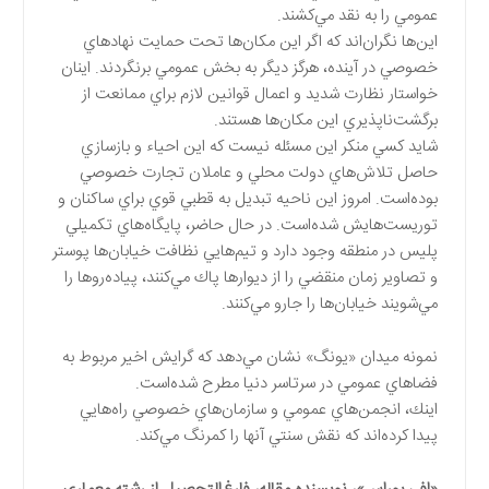
عمومي را به نقد مي‌كشند.
اين‌ها نگران‌اند كه اگر اين مكان‌ها تحت حمايت نهادهاي
خصوصي در آينده، هرگز ديگر به بخش عمومي برنگردند. اينان
خواستار نظارت شديد و اعمال قوانين لازم براي ممانعت از
برگشت‌ناپذيري اين مكان‌ها هستند.
شايد كسي منكر اين مسئله نيست كه اين احياء و بازسازي
حاصل تلاش‌هاي دولت محلي و عاملان تجارت خصوصي
بوده‌است. امروز اين ناحيه تبديل به قطبي قوي براي ساكنان و
توريست‌هايش شده‌است. در حال حاضر، پايگاه‌هاي تكميلي
پليس در منطقه وجود دارد و تيم‌هايي نظافت‌ خيابان‌ها پوستر
و تصاوير زمان منقضي را از ديوارها پاك مي‌كنند، پياده‌روها را
مي‌شويند خيابان‌ها را جارو مي‌كنند.
نمونه ميدان «يونگ» نشان مي‌دهد كه گرايش اخير مربوط به
فضاهاي عمومي در سرتاسر دنيا مطرح شده‌است.
اينك، انجمن‌هاي عمومي و سازمان‌هاي خصوصي راه‌هايي
پيدا كرده‌اند كه نقش سنتي آنها را كمرنگ مي‌كند.