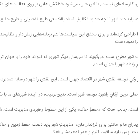
‌اش، کار ساده‌ای نیست. با این حال، می‌شود خط‌کش هایی بر روی فعالیت‌های 
ت، باید دید شهر تا چه حد به تکالیفِ اسنادِ بالادستی طرح تفصیلی و طرح جام
راحی کرده‌اند و برای تحقق این سیاست‌ها هم برنامه‌هایی زمان‌دار و نظام‌مند تن
را نموده‌است.
ت شهر مطرح است. می‌گویند تا سی‌سالِ دیگر شهری که نتواند خود را با جهان تر
رابطه شهر با جهان است.
کنِ توسعه نقشِ شهر در اقتصاد جهان است. این نقش را شهر در سایه «مدیریتِ کا
صلی ترین ارکانِ راهبرد توسعه شهر است. بدین‌ترتیب، در آینده شهرهای ما با تک
است. جالب است که «حفظِ خاک» یکی از این خطوط راهبردی مدیریت است. شهر حق
نِ ما و امانتی برای فرزندان‌مان». مدیریتِ شهر باید دغدغه حفظ زمین و خاک ر
ت. پس باید مراقبت کنیم و هدر ندهیمش. فعلا.