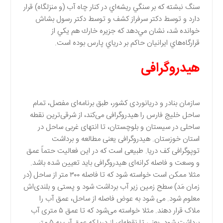
سنگ نبشته كه بر سنگي ريشه‌اي در كنار چاه آب (و منزلگاه) قرار
دارد و توسط دكتر سرفراز كشف و توسط دكتر رسول بشاش
خوانده شد، نشان مي‌دهد كه جزيره خارك هم يكي از
قرارگاه‌هاي ايرانيان حاكم بر درياي پارس بوده است.
هیدروگرافی
سازمان بنادر و دریانوردی کشور، طبق برنامه‌ای مفصل، تمام
ساحل خلیج فارس را هیدروگرافی می‌کند، از شرقی‌ترین نقطه
ساحلی در سیستان و بلوچستان، تا انتهای غربی ساحل در
استان خوزستان. هیدروگرافی یعنی مطالعه و برداشت
توپوگرافی کف دریا. طبیعی است که در این فعالیت حتماً عمق
و وسعت و فاصله کرانه‌ای هیدروگرافی باید تعیین شده باشد.
مثلا ممکن است خواسته شود که تا فاصله ۳۰۰ متر از ساحل (در
زمان مَد) سطح زمین زیر آب برداشت شود و پستی و بلندی‌اش
معلوم شود. می شود به عوض فاصله از ساحل، عمق آب را
ملاک قرار دهند. مثلا خواسته می‌شود که تا عمق ۵ متری آب
برداشت شود. یعنی تا نقطه‌اي از دریا که عمق آب به ۵ متر