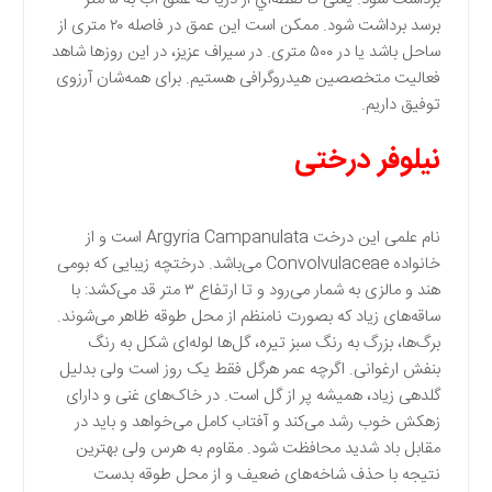
برسد برداشت شود. ممکن است این عمق در فاصله ۲۰ متری از
ساحل باشد یا در ۵۰۰ متری. در سیراف عزیز، در این روزها شاهد
فعالیت متخصصین هیدروگرافی هستیم. برای همه‌شان آرزوی
توفیق داریم.
نیلوفر درختی
نام علمی این درخت Argyria Campanulata است و از
خانواده Convolvulaceae می‌باشد. درختچه زیبایی که بومی
هند و مالزی به شمار می‌رود و تا ارتفاع ۳ متر قد می‌کشد: با
ساقه‌های زیاد که بصورت نامنظم از محل طوقه ظاهر می‌شوند.
برگ‌ها، بزرگ به رنگ سبز تیره، گل‌ها لوله‌ای شکل به رنگ
بنفش ارغوانی. اگرچه عمر هرگل فقط یک روز است ولی بدلیل
گلدهی زیاد، همیشه پر از گل است. در خاک‌های غنی و دارای
زهکش خوب رشد می‌کند و آفتاب کامل می‌خواهد و بايد در
مقابل باد شدید محافظت شود. مقاوم به هرس ولی بهترین
نتیجه با حذف شاخه‌های ضعیف و از محل طوقه بدست