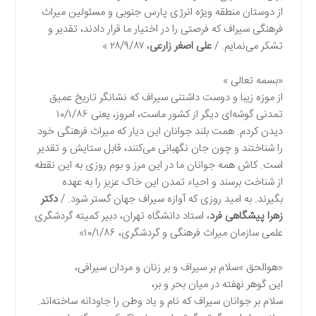
از دوستان منطقه ویژه انرژی پارس جنوبی و مسئولین میراث
فرهنگی سیراف که فرصتی را در اختیار ما قرار دادند، تقدیر و
تشکر می‌نمایم. /
علی اصغر زارعی
، ۲۸/۹/۸۷ »
«بسمه تعالی »
از موزه زیبا و دوست داشتنی سیراف که نشانگر تاریخ عمیق
تمدنی گوشه‌ای دیگر از کشور ماست، امروز، یعنی ۱۰/۱/۸۶
دیدن کردم. همت بلند جوانان این دیار که میراث فرهنگی خود
را شناختند و چون جان نگهبانی می‌کنند، قابل ستایش و تقدیر
است. کاش همه جوانان ما در این مرز و بوم روزی به این نقطه
از شناخت برسند و احیاء تمدن این خاک عزیز را به عهده
بگیرند. به امید روزی که آوازه سیراف جهان گستر شود. /
دکتر
زهرا پیشگاهی فرد
، استاد دانشگاه تهران، دبیر کمیته گردشگری
علمی سازمان میراث فرهنگی و گردشگری، ۱۰/۱/۸۶»
«هوالحق »سلام بر سیراف و بر زنان و مردان سیرافی،
این گوهر نهفته در میان بحر و بر،
سلام بر جوانان سیراف که نام و یاد وطن را جاودانه ساخته‌اند.