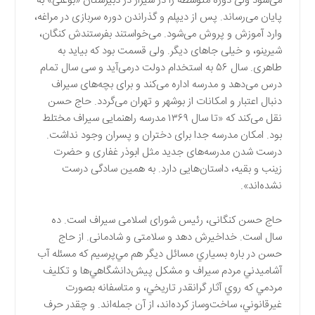
می‌شود ولی دوره متوسطه را در شیراز در دبیرستان «بوعلی» به
پایان می‌رساند. پس از دیپلم و گذراندن دوره سربازی در مراغه،
وارد آموزش و پروش می‌شود. می‌خواستند بفرستندش کنگان،
شیرینو، و خیلی جاهای دیگر. ولی قسمت بود که بیاید به
طاهری. سال ۵۶ به استخدام دولت درمی‌آید و سی سال تمام
درس می‌دهد و مدرسه اداره می‌کند و برای بچه‌های سیراف
دنبال اعتبار و امکانات از بوشهر و تهران می‌گردد. حاج حسن
نقل می‌کند که «تا سال ۱۳۶۹ مدرسه راهنمایی سیراف مختلط
بود. امکان مدرسه جدا برای دختران و پسران وجود نداشت.
درست شدن مدرسه‌های جدید مثل ابوذر غفاری و حضرت
زینب و بقیه، داستان‌هایی دارد. به همین سادگی درست
نشده‌اند».
حاج حسن کنگانی، رئیس شورای اسلامی سیراف است. ده
سال است. خداخیرش دهد و سلامتی و شادمانی. از حاج
حسن در باره بسياري مسائل ديگر هم مي‌پرسيم كه مسئله آب
آشاميدني مردم سيراف و مشكل پيش‌دانشگاهي‌ها و تكليف
مردمي كه روي آثار گرانقدر تاريخي، و متاسفانه بصورت
غيرقانوني، ساخت‌وساز كرده‌اند، از آن جمله‌اند. و چقدر حرف