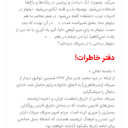
می‌آید. بصورت تک درخت و پرچین در پارک‌ها و باغ‌ها
استفاده می‌شود. بوسیله بذر و قلمه تکثیر می‌شود. نيلوفر در
ادبيات عرب، «عشقه» گفته مي‌شود. در شعر معاصر ما هم
نيلوفر نماد عشق اسيركننده است: «. . در آن نوبت كه بندد
دست نيلوفر به پاي سرو كوهي دام/ گرم ياد آوري يا نه، من از
يادت نمي‌كاهم/ ترا من چشم در راهم . . . »
نیلوفر درختی را در سیراف دیده‌اید؟
دفتر خاطرات!
« باسمه تعالی »
از اینکه در عید سعید غدیر سال ۱۳۸۷ شمسی توفیق دیدار از
سیراف (بندرطاهری) به اتفاق خانواده برایم حاصل شد، خدای
متعال را سپاسگزارم.
سیراف نمادی از تاریخ باعظمت ایران، و تجربه ارزشمند
نسل‌های قدیمی ماست که در ساحل خلیج فارس روزگاران
بسیاری را سپری کرده است. مردم امروز سیراف میراث داران
این تمدن و فرهنگ ارزشمند هستند، که انشالله نسل صالحی
برای ادامه تاریخ باشکوه گذشته خواهند بود.