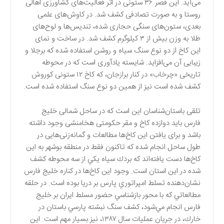
می‌آید. این قصر ۳۶ ستونی در اثر فعالیت‌های کشاورزی اهالی
روستا و به صورت تصادفی کشف شد. در کاوش‌های علمی
بعدی، ستون‌های سنگی حجاری شده، تندیس‌ها و لوح‌های
طلا به وزن بیش از ۳ کیلوگرم کشف شد. در ساخت و نمای
این کاخ از دو نوع سنگ سیاه و روشن استفاده شده که برجلا و
زیبایی آن می‌افزاید. شایسته یادآوری است که در محوطه
تاریخی «چرخاب» در کنار برازجان، که کاخ ۱۲ ستونی کوروش
کشف شده است نیز از همین دو نوع سنگ استفاده شده است.
تلقی باستان‌شناسان این است که در ساحل شمالی خلیج
فارس باید دوازده کاخ و مقر حکومتی هخامنشی وجود داشته
باشد و برای یافتن این کاخ‌ها مطالعات و گمانه‌زنی‌هایی در
طول ساحل انجام شده که تاکنون فقط در منطقه بوشهر به این
کاخ‌ها دست یافته‌اند كه بردك سياه يكي از سه محوطه كشف
شده در اين استان است. وجود اين كاخ‌ها در كناره خليج فارس
نشان‌دهنده تسلط امپراتوري پارس بر دريا بوده است. در حلقه
مطالعاتي كه با محور بازشناسي حضور مسلط ايران بر خليج
فارس انجام مي‌شود، كشف سنگ نبشته پارسي باستان در
خارك، در جريان عمليات سال ۱۳۸۷، نيز بسيار مهم است. اين