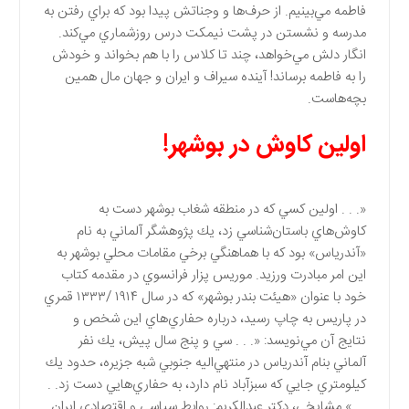
فاطمه مي‌بينيم. از حرف‌ها و وجناتش پيدا بود كه براي رفتن به
مدرسه و نشستن در پشت نيمكت درس روزشماري مي‌كند.
انگار دلش مي‌خواهد، چند تا كلاس را با هم بخواند و خودش
را به فاطمه برساند! آينده سيراف و ايران و جهان مال همين
بچه‌هاست.
اولين كاوش در بوشهر!
«. . . اولين كسي كه در منطقه شغاب بوشهر دست به
كاوش‌هاي باستان‌شناسي زد، يك پژوهشگر آلماني به نام
«آندرياس» بود كه با هماهنگي برخي مقامات محلي بوشهر به
اين امر مبادرت ورزيد. موريس پزار فرانسوي در مقدمه كتاب
خود با عنوان «هيئت بندر بوشهر» كه در سال ۱۹۱۴ /۱۳۳۳ قمري
در پاريس به چاپ رسيد، درباره حفاري‌هاي اين شخص و
نتايج آن مي‌نويسد: «. . . سي و پنج سال پيش، يك نفر
آلماني بنام آندرياس در منتهي‌اليه جنوبي شبه جزيره، حدود يك
كيلومتري جايي كه سبزآباد نام دارد، به حفاري‌هايي دست زد. .
. . » مشايخي، دكتر عبدالكريم: روابط سياسي و اقتصادي ايران