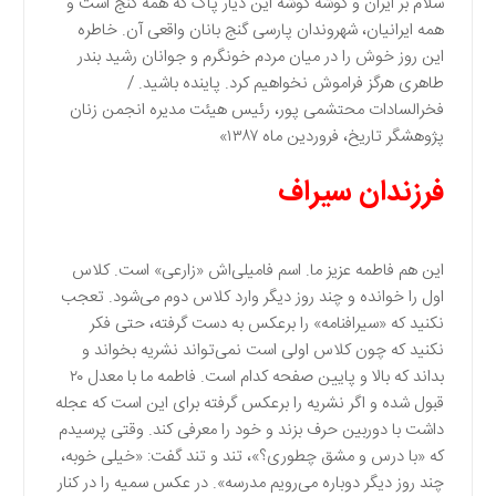
سلام بر ایران و گوشه گوشه این دیار پاک که همه گنج است و
همه ایرانیان، شهروندان پارسی گنج بانان واقعی آن. خاطره
این روز خوش را در میان مردم خونگرم و جوانان رشید بندر
طاهری هرگز فراموش نخواهیم کرد. پاینده باشید. /
فخرالسادات محتشمی پور، رئیس هیئت مدیره انجمن زنان
پژوهشگر تاریخ، فروردین ماه ۱۳۸۷»
فرزندان سیراف
این هم فاطمه عزیز ما. اسم فامیلی‌اش «زارعی» است. کلاس
اول را خوانده و چند روز دیگر وارد کلاس دوم می‌شود. تعجب
نکنید که «سیرافنامه» را برعکس به دست گرفته، حتی فکر
نکنید که چون کلاس اولی است نمی‌تواند نشریه بخواند و
بداند که بالا و پایین صفحه کدام است. فاطمه ما با معدل ۲۰
قبول شده و اگر نشریه را برعکس گرفته برای این است که عجله
داشت با دوربین حرف بزند و خود را معرفی کند. وقتی پرسیدم
که «با درس و مشق چطوری؟»، تند و تند گفت: «خیلی خوبه،
چند روز دیگر دوباره می‌رویم مدرسه». در عكس سميه را در كنار